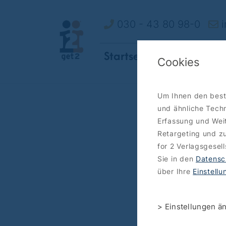
030 - 43 80 98-0
i
Startseite
So funktionie
Cookies
Um Ihnen den best
und ähnliche Techn
Erfassung und Weit
Retargeting und zu
for 2 Verlagsgesel
Sie in den
Datensc
über Ihre
Einstell
> Einstellungen ä