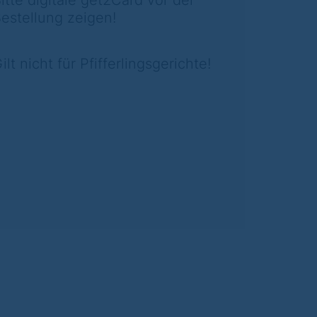
itte digitale get2Card vor der
estellung zeigen!
ilt nicht für Pfifferlingsgerichte!