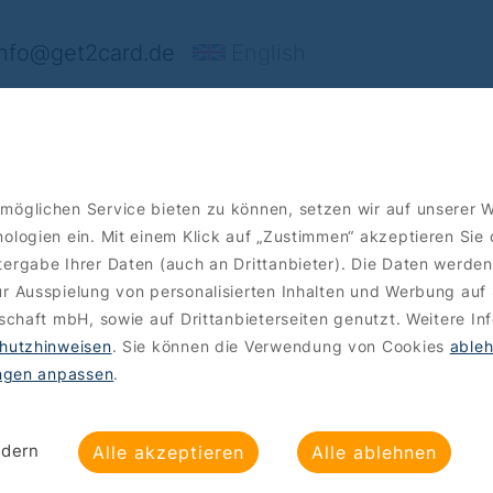
nfo@get2card.de
English
rt's
Angebote
Bestellen
möglichen Service bieten zu können, setzen wir auf unserer 
ologien ein. Mit einem Klick auf „Zustimmen“ akzeptieren Sie
ergabe Ihrer Daten (auch an Drittanbieter). Die Daten werden
r Ausspielung von personalisierten Inhalten und Werbung auf 
lschaft mbH, sowie auf Drittanbieterseiten genutzt. Weitere In
hutzhinweisen
. Sie können die Verwendung von Cookies
able
ungen anpassen
.
ndern
Alle akzeptieren
Alle ablehnen