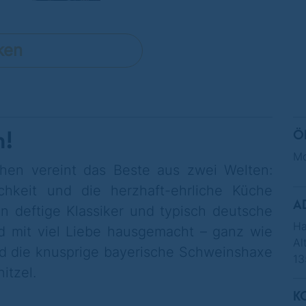
ken
n!
Ö
Mo
hen vereint das Beste aus zwei Welten:
chkeit und die herzhaft-ehrliche Küche
A
en deftige Klassiker und typisch deutsche
Ha
und mit viel Liebe hausgemacht – ganz wie
Al
nd die knusprige bayerische Schweinshaxe
13
itzel.
K