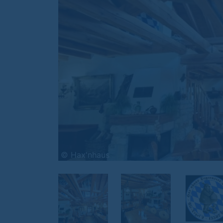
© Hax'nhaus