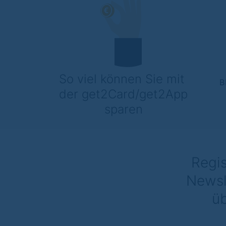
So viel können Sie mit 
B
der get2Card/get2App 
sparen
Regis
Newsl
üb