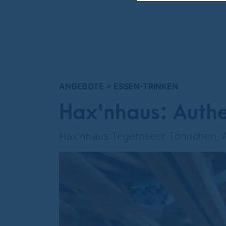
ANGEBOTE
>
ESSEN-TRINKEN
Hax'nhaus: Authe
Hax'nhaus Tegernseer Tönnchen, Al
Bis zu
26 €
sparen