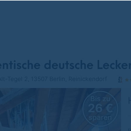
ntische deutsche Lecke
t-Tegel 2, 13507 Berlin, Reinickendorf
Bis zu
26 €
sparen