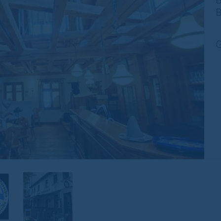
B
B
G