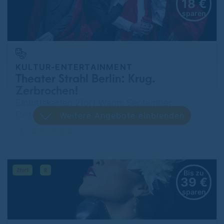
18 €
sparen
KULTUR-ENTERTAINMENT
Theater Strahl Berlin: Krug.
Zerbrochen!
Eintrittskarten 2for1 Wann: September -
Dezember 2026
Weitere Angebote einblenden
Lichtenberg
Bis zu
39 €
sparen