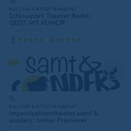
KULTUR-ENTERTAINMENT
Schlosspark Theater Berlin:
GEIST MIT HUMOR
Theaterkarten 2for1
Steglitz
Bis zu
16 €
sparen
KULTUR-ENTERTAINMENT
Improvisationstheater samt &
sonders: Immer Premiere!
Eintrittskarten 2for1