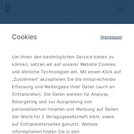
Karte anzeigen
Ergebnisse filtern
Cookies
Impressum
Sortieren: neueste zuerst
Um Ihnen den bestmöglichen Service bieten zu
können, setzen wir auf unserer Website Cookies
Bis zu
30 €
und ähnliche Technologien ein. Mit einem Klick auf
sparen
„Zustimmen“ akzeptieren Sie die entsprechende
Erfassung und Weitergabe Ihrer Daten (auch an
Drittanbieter). Die Daten werden für Analyse,
Retargeting und zur Ausspielung von
KULTUR-ENTERTAINMENT
personalisierten Inhalten und Werbung auf Seiten
ufaFabrik: Kultur in der
der World for 2 Verlagsgesellschaft mbH, sowie
Filmfabrik
auf Drittanbieterseiten genutzt. Weitere
Eintrittskarten 2for1
Informationen finden Sie in den