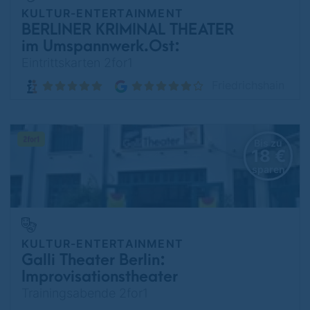
KULTUR-ENTERTAINMENT
BERLINER KRIMINAL THEATER
im Umspannwerk.Ost:
Mörderische Unterhaltung
Eintrittskarten 2for1
Friedrichshain
Bis zu
18 €
sparen
KULTUR-ENTERTAINMENT
Galli Theater Berlin:
Improvisationstheater
Trainingsabende 2for1