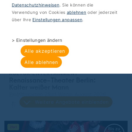
Weitere Angebote einblenden
Datenschutzhinweisen
. Sie können die
Tempelhof
Verwendung von Cookies
ablehnen
oder jederzeit
über Ihre
Einstellungen anpassen
.
Bis zu
50 €
> Einstellungen ändern
sparen
Alle akzeptieren
Alle ablehnen
KULTUR-ENTERTAINMENT
Renaissance-Theater Berlin:
Kalter weißer Mann
Eintrittskarten 2for1 Wann: August 2026
Weitere Angebote einblenden
Charlottenburg
Bis zu