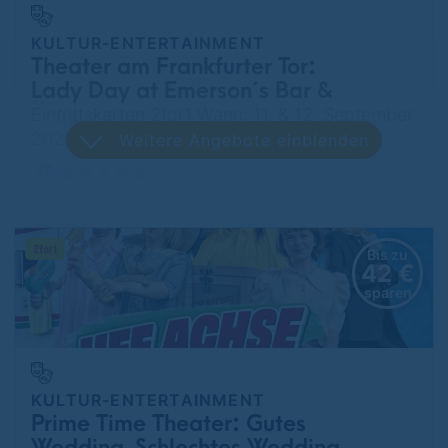
KULTUR-ENTERTAINMENT
Theater am Frankfurter Tor:
Lady Day at Emerson´s Bar &
Grill
Eintrittskarten 2for1 Wann: 11. & 12. September
2026
Weitere Angebote einblenden
Friedrichshain
Bis zu
42 €
sparen
KULTUR-ENTERTAINMENT
Prime Time Theater: Gutes