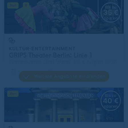
Bis zu
35 €
sparen
KULTUR-ENTERTAINMENT
GRIPS Theater Berlin: Linie 1
Eintrittskarten 2for1 Wann: Juli & August 2026
Moabit
Weitere Angebote einblenden
Bis zu
40 €
sparen