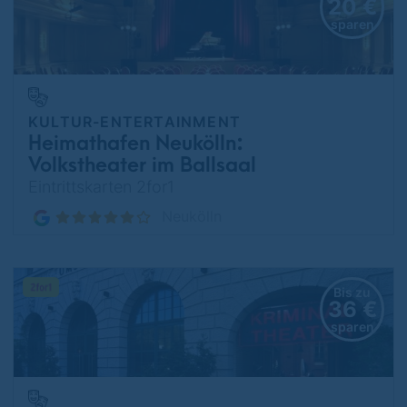
20 €
sparen
KULTUR-ENTERTAINMENT
Heimathafen Neukölln:
Volkstheater im Ballsaal
Eintrittskarten 2for1
Neukölln
Bis zu
36 €
sparen