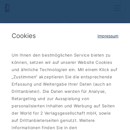
Karte anzeigen
Ergebnisse filtern
Cookies
Impressum
Sortieren: neueste zuerst
Um Ihnen den bestmöglichen Service bieten zu
können, setzen wir auf unserer Website Cookies
Bis zu
26 €
und ähnliche Technologien ein. Mit einem Klick auf
sparen
„Zustimmen“ akzeptieren Sie die entsprechende
Erfassung und Weitergabe Ihrer Daten (auch an
Drittanbieter). Die Daten werden für Analyse,
Retargeting und zur Ausspielung von
ESSEN-TRINKEN
personalisierten Inhalten und Werbung auf Seiten
Hax'nhaus: Authentische
der World for 2 Verlagsgesellschaft mbH, sowie
deutsche Leckereien
auf Drittanbieterseiten genutzt. Weitere
Hauptgerichte 2for1
Informationen finden Sie in den