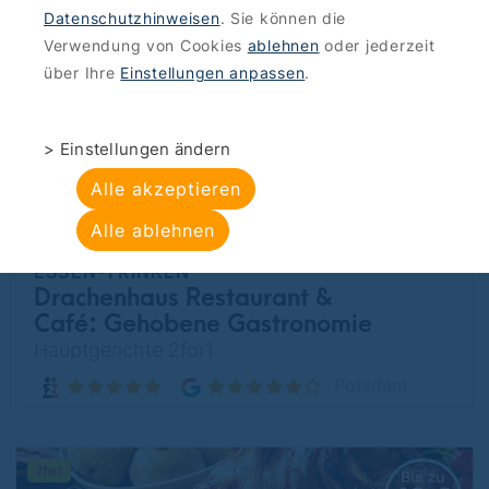
Datenschutzhinweisen
. Sie können die
Reinickendorf
Verwendung von Cookies
ablehnen
oder jederzeit
über Ihre
Einstellungen anpassen
.
Bis zu
32 €
> Einstellungen ändern
sparen
Alle akzeptieren
Alle ablehnen
ESSEN-TRINKEN
Drachenhaus Restaurant &
Café: Gehobene Gastronomie
mit besonderem Flair
Hauptgerichte 2for1
Potsdam
Bis zu