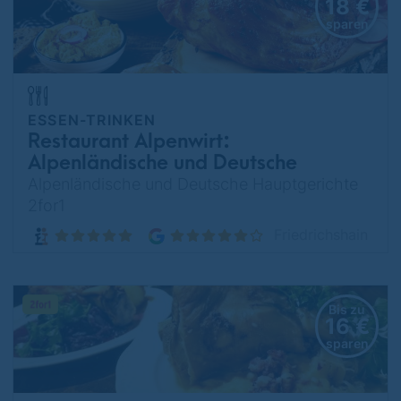
18 €
sparen
ESSEN-TRINKEN
Restaurant Alpenwirt:
Alpenländische und Deutsche
Spezialitäten
Alpenländische und Deutsche Hauptgerichte
2for1
Friedrichshain
Bis zu
16 €
sparen