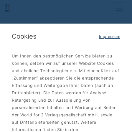
Karte anzeigen
Ergebnisse filtern
Cookies
Impressum
Sortieren: neueste zuerst
Um Ihnen den bestmöglichen Service bieten zu
können, setzen wir auf unserer Website Cookies
Bis zu
39 €
und ähnliche Technologien ein. Mit einem Klick auf
sparen
„Zustimmen“ akzeptieren Sie die entsprechende
Erfassung und Weitergabe Ihrer Daten (auch an
Drittanbieter). Die Daten werden für Analyse,
Retargeting und zur Ausspielung von
ESSEN-TRINKEN
personalisierten Inhalten und Werbung auf Seiten
Hotel Palace Berlin:
der World for 2 Verlagsgesellschaft mbH, sowie
Frühstücksbuffet de luxe
auf Drittanbieterseiten genutzt. Weitere
Exklusives Frühstücks-Buffet 2for1
Informationen finden Sie in den