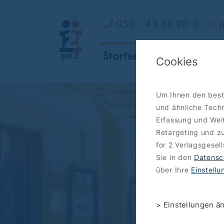
030 - 43 80 98-0
i
Startseite
So funktionie
Cookies
Um Ihnen den best
und ähnliche Techn
Erfassung und Weit
Retargeting und zu
for 2 Verlagsgesel
Sie in den
Datensc
über Ihre
Einstell
> Einstellungen ä