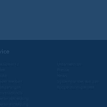
vice
ktioniert's
Unternehmen
len
Presse
bote
News
ieder werben
Systempartner werden
änderungen
Kooperationspartner
erverzeichnis
etterabmeldung
etteranmeldung