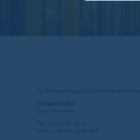
Für Presseanfragen und Bildmaterial wenden 
Wolfgang Delion
Geschäftsführer
Tel.: 030 43 80 98-0
Mobil: +49 160 74 66 900