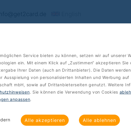
nfo@get2card.de
English
rt's
Angebote
Bestellen
möglichen Service bieten zu können, setzen wir auf unserer 
ologien ein. Mit einem Klick auf „Zustimmen“ akzeptieren Sie
ergabe Ihrer Daten (auch an Drittanbieter). Die Daten werden
r Ausspielung von personalisierten Inhalten und Werbung auf 
lschaft mbH, sowie auf Drittanbieterseiten genutzt. Weitere In
hutzhinweisen
. Sie können die Verwendung von Cookies
able
ungen anpassen
.
ndern
Alle akzeptieren
Alle ablehnen