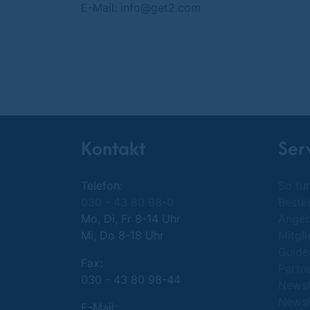
E-Mail: info@get2.com
Kontakt
Ser
Telefon:
So fun
030 - 43 80 98-0
Bestel
Mo, Di, Fr 8-14 Uhr
Ange
Mi, Do 8-18 Uhr
Mitgl
Guide
Fax:
Partn
030 - 43 80 98-44
Newsl
Newsl
E-Mail: