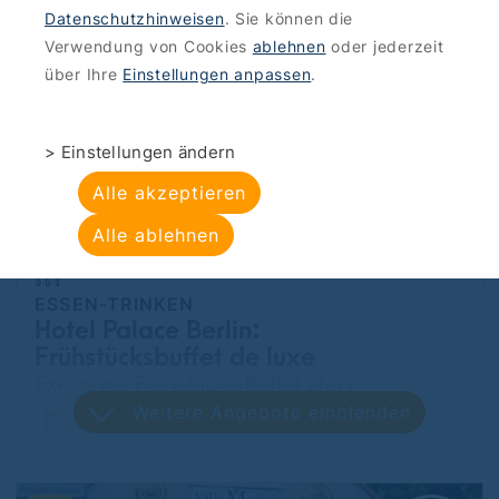
2for1
Weitere Angebote einblenden
Datenschutzhinweisen
. Sie können die
Verwendung von Cookies
ablehnen
oder jederzeit
Tempelhof
über Ihre
Einstellungen anpassen
.
Bis zu
> Einstellungen ändern
39 €
sparen
Alle akzeptieren
Alle ablehnen
ESSEN-TRINKEN
Hotel Palace Berlin:
Frühstücksbuffet de luxe
Exklusives Frühstücks-Buffet 2for1
Weitere Angebote einblenden
Charlottenburg