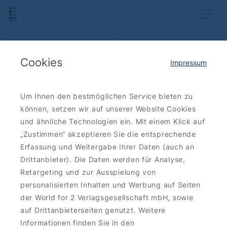
Karte anzeigen
Ergebnisse filtern
Cookies
Impressum
Sortieren: neueste zuerst
Um Ihnen den bestmöglichen Service bieten zu
können, setzen wir auf unserer Website Cookies
Bis zu
20 €
und ähnliche Technologien ein. Mit einem Klick auf
sparen
„Zustimmen“ akzeptieren Sie die entsprechende
Erfassung und Weitergabe Ihrer Daten (auch an
Drittanbieter). Die Daten werden für Analyse,
Retargeting und zur Ausspielung von
ESSEN-TRINKEN
personalisierten Inhalten und Werbung auf Seiten
KARMA: Nepalesische
der World for 2 Verlagsgesellschaft mbH, sowie
Hochlandspezialitäten
auf Drittanbieterseiten genutzt. Weitere
Indisch-Nepalesisch-Tibetische Hauptgerichte
Informationen finden Sie in den