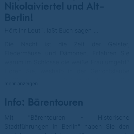
Nikolaiviertel und Alt-
Berlin!
Hört Ihr Leut´, laßt Euch sagen ...
Die Nacht ist die Zeit der Geister,
Fledermäuse und Dämonen. Erfahren Sie
warum im Schlosse die weiße Frau umgeht?
Hören Sie, weshalb in der Gerichtslaube
1390 ein Toter verurtelt wurde. Erleben Sie
mehr anzeigen
in altertümlichem Ambiente die Geschichte
Berlins live. Tauchen Sie auf dieser
Info: Bärentouren
romantischen Abendtour tief in die
verflossene Vergangenheit der Stadtchronik
Mit "Bärentouren - Historische
Berlins ein!
Stadtführungen in Berlin" haben Sie den