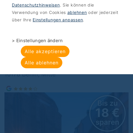
Datenschutzhinweisen
. Sie können die
ANGEBOTE
>
BERLIN-SIGHTSEEING
Verwendung von Cookies
ablehnen
oder jederzeit
Bärentouren:
über Ihre
Einstellungen anpassen
.
Nachtwächtertour
> Einstellungen ändern
Berlin 2for1
Alle akzeptieren
Alle ablehnen
Bärentouren, Nikolaikirche - Propststraße -,
10178 Berlin, Mitte
Bis zu
18 €
sparen