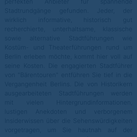
perfekten Anbieter für spannende
Stadtrundgänge gefunden.
Jeder, der
Freitag, 10. Juli 2026 um 22:00 Uhr
wirklich informative, historisch gut
recherchierte, unterhaltsame, klassische
sowie alternative Stadtführungen wie
Treffpunkt:
Kostüm- und Theaterführungen rund um
Haupteingang Nikolaikirche - Propststraße
Berlin erleben möchte, kommt hier voll auf
in Berlin-Mitte (Nähe U-Bahnhof Rotes
seine Kosten. Die engagierten Stadtführer
Rathaus)
von "Bärentouren" entführen Sie tief in die
Vergangenheit Berlins. Die von Historikern
Nur mit telefonischer Anmeldung unter:
ausgearbeiteten Stadtführungen werden
(030 /34787407)!
mit vielen Hintergrundinformationen,
lustigen Anekdoten und verborgenem
Insiderwissen über die Sehenswürdigkeiten
vorgetragen, um Sie hautnah auf der