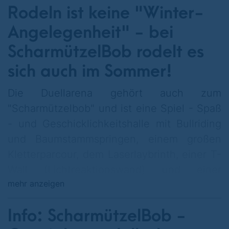
Rodeln ist keine "Winter-
Angelegenheit" - bei
ScharmützelBob rodelt es
sich auch im Sommer!
Die Duellarena gehört auch zum
"Scharmützelbob" und ist eine Spiel - Spaß
- und Geschicklichkeitshalle mit Bullriding
und Baumstammspringen, einem großen
Kletterparcour, dem Laserlaybrinth, einer T-
Wall (Lichtreaktionswand) und einer
mehr anzeigen
virtuellen Spielfläche, der EyePlay Anlage.
Für 4,00 Euro pro Person gibt es das
Info: ScharmützelBob -
Tagesticket (kein 2for1 Angebot).