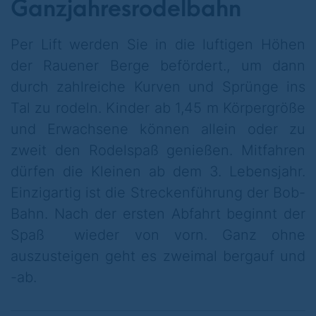
Ganzjahresrodelbahn
Übrigens: wenn es doch mal zu nass ist, hat
der "Scharmützelbob" auch Regenhauben,
Per Lift werden Sie in die luftigen Höhen
um durch den Wald zu rodeln.
der Rauener Berge befördert., um dann
durch zahlreiche Kurven und Sprünge ins
Tal zu rodeln. Kinder ab 1,45 m Körpergröße
und Erwachsene können allein oder zu
zweit den Rodelspaß genießen. Mitfahren
Einzelfahrkarten oder die 6-Fahrtenkarte
dürfen die Kleinen ab dem 3. Lebensjahr.
2for1
Einzigartig ist die Streckenführung der Bob-
Bahn. Nach der ersten Abfahrt beginnt der
WICHTIGER HINWEIS:
Spaß wieder von vorn. Ganz ohne
auszusteigen geht es zweimal bergauf und
Wegen mißbräuchlicher Nutzung des
-ab.
Angebotes durch einige get2Card-Inhabber,
kann das Angebot
ab sofort nur noch 1x pro