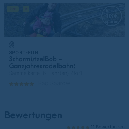
bis zu
16€
sparen
SPORT-FUN
ScharmützelBob -
Ganzjahresrodelbahn:
Rodelspaß für Groß & Klein - IN
Sammelkarte (6-Fahrten) 2for1
DEN FERIEN
Bad Saarow
Bewertungen
11 Bewertungen