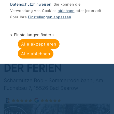
Datenschutzhinweisen
. Sie können die
ANGEBOTE
>
SPORT-FUN
Verwendung von Cookies
ablehnen
oder jederzeit
ScharmützelBob -
über Ihre
Einstellungen anpassen
.
Ganzjahresrodelbahn:
> Einstellungen ändern
Rodelspaß für Groß &
Alle akzeptieren
Klein - AUßERHALB
Alle ablehnen
DER FERIEN
ScharmützelBob - Sommerrodelbahn, Am
Fuchsbau 7, 15526 Bad Saarow
Bis zu