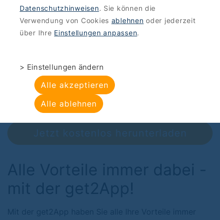
Datenschutzhinweisen
. Sie können die
Verwendung von Cookies
ablehnen
oder jederzeit
Ihre 2-für-1 Vorteile
über Ihre
Einstellungen anpassen
.
– immer dabei
> Einstellungen ändern
Über 500 Restaurants, Cafés und
Alle akzeptieren
Freizeitangebote in Berlin. Kostenlose App
Alle ablehnen
für iOS und Android.
Jetzt kostenlos herunterladen
Alle Vorteile immer dabei -
mit der get2App!
Mit der get2App haben Sie alle Ihre Vorteile immer